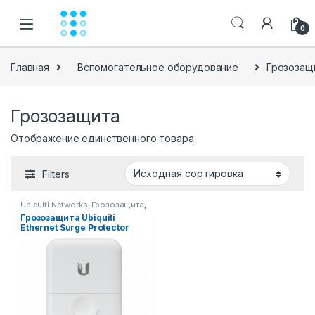
Skip to navigation
Skip to content
0
Главная
Вспомогательное оборудование
Грозозащ
Грозозащита
Отображение единственного товара
Filters
Ubiquiti Networks
,
Грозозащита
,
Радио Мосты
Грозозащита Ubiquiti
Ethernet Surge Protector
Gen2 (ETH-SP-G2)