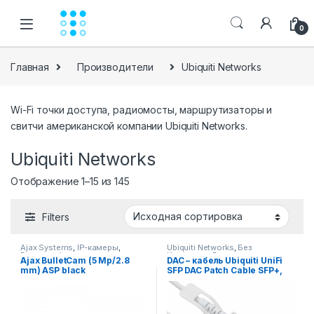
Skip to navigation
Skip to content
0
Главная
Производители
Ubiquiti Networks
Wi-Fi точки доступа, радиомосты, маршрутизаторы и
свитчи американской компании Ubiquiti Networks.
Ubiquiti Networks
Отображение 1–15 из 145
Filters
Ajax Systems
,
IP-камеры
,
Ubiquiti Networks
,
Без
Видеонаблюдение
,
Категории
,
Вспомогательное
Ajax BulletCam (5 Mp/2.8
DAC – кабель Ubiquiti UniFi
Вспомогательное
оборудование
,
Кабель
mm) ASP black
SFP DAC Patch Cable SFP+,
оборудование
,
Для дома
,
Для
волокно-оптический
,
Модули
офиса
,
Решения
SFP
видеокамера наблюдения
10 Gbps, 0.5 метра (UC-
DAC-SFP+)