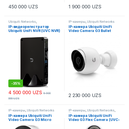
450 000
UZS
1 900 000
UZS
Ubiquiti Networks
,
IP-камеры
,
Ubiquiti Networks
Видеорегистратор
,
Камеры
IP-видеорегистратор
IP-камера Ubiquiti UniFi
Ubiquiti UniFi NVR (UVC NVR)
Video Camera G3 Bullet
(UVC-G3-BULLET)
-
35%
4 500 000
UZS
6 900
2 230 000
UZS
000
UZS
IP-камеры
,
Ubiquiti Networks
IP-камеры
,
Ubiquiti Networks
,
Камеры
IP-камера Ubiquiti UniFi
IP-камера Ubiquiti UniFi
Video Camera G3 Micro
Video G3 Flex Camera (UVC-
(UVC-G3-MICRO)
G3-FLEX)