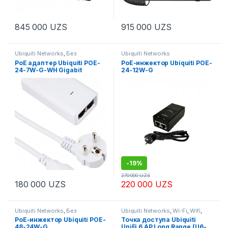
845 000
UZS
915 000
UZS
Ubiquiti Networks
,
Без
Ubiquiti Networks
Категории
,
Блоки питания, POE,
PoE адаптер Ubiquiti POE-
PoE-инжектор Ubiquiti POE-
инжекторы
,
Вспомогательное
24-7W-G-WH Gigabit
24-12W-G
оборудование
-
19%
270 000
UZS
180 000
UZS
220 000
UZS
Ubiquiti Networks
,
Без
Ubiquiti Networks
,
Wi-Fi
,
Wifi
,
Категории
,
Блоки питания, POE,
Беспроводное оборудование
,
PoE-инжектор Ubiquiti POE-
Toчка доступа Ubiquiti
инжекторы
,
Вспомогательное
Для дома
,
Для офиса
,
48-24W-G
UniFi 6 AP Long Range (U6-
оборудование
,
Производители
Производители
,
Решения
,