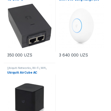
Сетевое оборудование
,
Точки
LR)
доступа Wi-Fi
,
Умный Дом
350 000
UZS
3 640 000
UZS
Ubiquiti Networks
,
Wi-Fi
,
Wifi
,
Роутеры
Ubiquiti AirCube AC