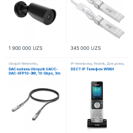
1 900 000
UZS
345 000
UZS
Ubiquiti Networks
,
IP-телефоны
,
Yealink
,
Для дома
,
Вспомогательное
Для офиса
,
Решения
DAC кабель Ubiquiti UACC-
DECT IP Телефон W56H
оборудование
,
Для дома
,
Для
DAC-SFP10-3M, 10 Gbps, 3m
офиса
,
Кабель витая пара,
коннекторы
,
Комплексные
Решения
,
Модули SFP
,
Решения
,
Сетевые
компоненты и инструменты