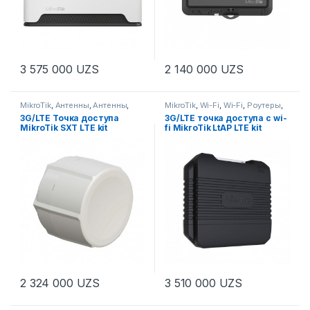
3 575 000
UZS
2 140 000
UZS
MikroTik
,
Антенны
,
Антенны
,
MikroTik
,
Wi-Fi
,
Wi-Fi
,
Роутеры
,
Роутеры
Роутеры
3G/LTE Точка доступа
3G/LTE точка доступа с wi-
MikroTik SXT LTE kit
fi MikroTik LtAP LTE kit
2 324 000
UZS
3 510 000
UZS