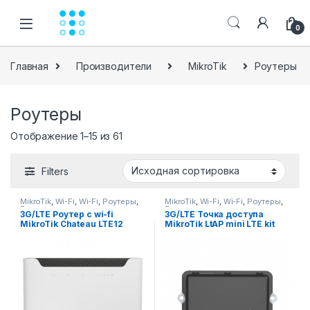
Skip to navigation
Skip to content
0
Главная
Производители
MikroTik
Роутеры
Роутеры
Отображение 1–15 из 61
Filters
MikroTik
,
Wi-Fi
,
Wi-Fi
,
Роутеры
,
MikroTik
,
Wi-Fi
,
Wi-Fi
,
Роутеры
,
Роутеры
Роутеры
3G/LTE Роутер с wi-fi
3G/LTE Точка доступа
MikroTik Chateau LTE12
MikroTik LtAP mini LTE kit
(RBD53G-5HacD2HnD-
TC&EG12)