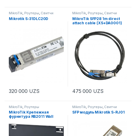
MikroTik
,
Роутеры
,
Свитчи
MikroTik
,
Роутеры
,
Свитчи
Mikrotik S-31DLC20D
MikroTik SFP28 1m direct
attach cable (XS+DA0001)
320 000
UZS
475 000
UZS
MikroTik
,
Роутеры
MikroTik
,
Роутеры
,
Свитчи
MikroTik Крепежная
SFP модуль Mikrotik S-RJ01
фурнитура RB2011 Wall
Mount Kit for