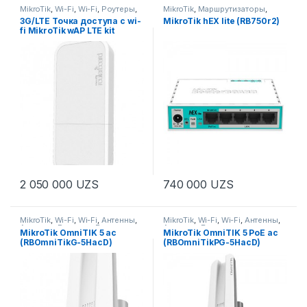
MikroTik
,
Wi-Fi
,
Wi-Fi
,
Роутеры
,
MikroTik
,
Маршрутизаторы
,
Роутеры
Роутеры
3G/LTE Точка доступа с wi-
MikroTik hEX lite (RB750r2)
fi MikroTik wAP LTE kit
(RBwAPR-2nD&R11e-LTE)
2 050 000
UZS
740 000
UZS
MikroTik
,
Wi-Fi
,
Wi-Fi
,
Антенны
,
MikroTik
,
Wi-Fi
,
Wi-Fi
,
Антенны
,
Антенны
,
Роутеры
,
Роутеры
Антенны
,
Беспроводное
MikroTik OmniTIK 5 ac
MikroTik OmniTIK 5 PoE ac
оборудование
,
(RBOmniTikG-5HacD)
(RBOmniTikPG-5HacD)
Маршрутизаторы
,
Радиомосты, CPE, PtMP-
оборудование
,
Роутеры
,
Роутеры
,
Роутеры Wi-Fi
,
Свитчи
,
Сетевое
оборудование
,
Точки доступа
Wi-Fi