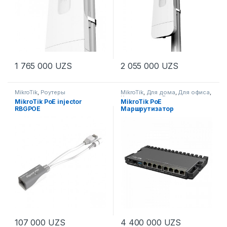
1 765 000
UZS
2 055 000
UZS
MikroTik
,
Роутеры
MikroTik
,
Для дома
,
Для офиса
,
Комплексные Решения
,
MikroTik PoE injector
MikroTik PoE
Маршрутизаторы
,
RBGPOE
Маршрутизатор
Производители
,
Решения
,
Роутеры
,
Роутеры
,
Свитчи
,
RB5009UPr+S+IN
Сетевое оборудование
107 000
UZS
4 400 000
UZS