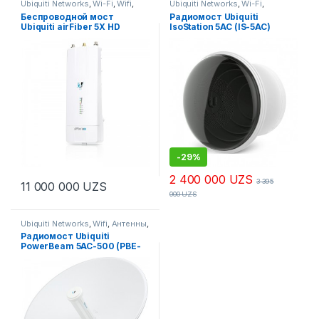
Ubiquiti Networks
,
Wi-Fi
,
Wifi
,
Ubiquiti Networks
,
Wi-Fi
,
Беспроводное оборудование
,
Антенна
,
Антенны
,
Радио
Беспроводной мост
Радиомост Ubiquiti
Радио Мосты
,
Радиомосты,
Мосты
Ubiquiti airFiber 5X HD
IsoStation 5AC (IS-5AC)
CPE, PtMP-оборудование
-
29%
2 400 000
UZS
3 395
11 000 000
UZS
000
UZS
Ubiquiti Networks
,
Wifi
,
Антенны
,
Беспроводное оборудование
,
Радиомост Ubiquiti
Радио Мосты
,
Радиомосты,
PowerBeam 5AC-500 (PBE-
CPE, PtMP-оборудование
5AC-500)