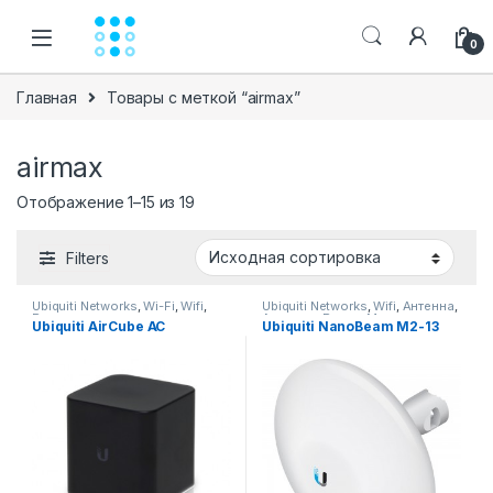
Skip to navigation
Skip to content
0
Главная
Товары с меткой “airmax”
airmax
Отображение 1–15 из 19
Filters
Ubiquiti Networks
,
Wi-Fi
,
Wifi
,
Ubiquiti Networks
,
Wifi
,
Антенна
,
Роутеры
Антенны
,
Радио Мосты
Ubiquiti AirCube AC
Ubiquiti NanoBeam M2-13