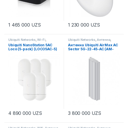
1 465 000
UZS
1 230 000
UZS
Ubiquiti Networks
,
Wi-Fi
,
Ubiquiti Networks
,
Антенна
,
Антенна
,
Антенны
,
Антенны
,
Антенны
,
Ubiquiti NanoStation 5AC
Антенна Ubiquiti AirMax AC
Беспроводное оборудование
,
Беспроводное оборудование
,
Loco (5-pack) (LOCO5AC-5)
Sector 5G-22-45-AC (AM-
Для дома
,
Для офиса
,
Радио Мосты
,
Радиомосты,
Производители
,
Радио Мосты
,
CPE, PtMP-оборудование
5AC22-45)
Радиомосты, CPE, PtMP-
оборудование
,
Решения
4 890 000
UZS
3 800 000
UZS
Ubiquiti Networks
,
Wifi
,
Антенна
,
Ubiquiti Networks
,
Антенна
,