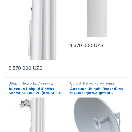
1 370 000
UZS
2 570 000
UZS
Ubiquiti Networks
,
Антенна
,
Ubiquiti Networks
,
Антенна
,
Антенны
,
Антенны
,
Антенны
,
Антенны
Антенна Ubiquiti AirMax
Антенна Ubiquiti RocketDish
Беспроводное оборудование
Sector 5G-19-120 (AM-5G19-
5G-30 Light Weight (RD-
120)
5G30-LW)