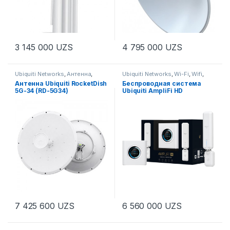
3 145 000
UZS
4 795 000
UZS
Ubiquiti Networks
,
Антенна
,
Ubiquiti Networks
,
Wi-Fi
,
Wifi
,
Антенны
,
Антенны
,
Антенны
,
Комплексные Решения
,
Антенна Ubiquiti RocketDish
Беспроводная система
Беспроводное оборудование
,
Роутеры
5G-34 (RD-5G34)
Ubiquiti AmpliFi HD
Радио Мосты
,
Радиомосты,
CPE, PtMP-оборудование
7 425 600
UZS
6 560 000
UZS