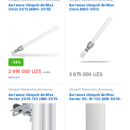
Антенны
Антенны
,
Антенны
,
Антенны
,
Антенна Ubiquiti AirMax
Антенна Ubiquiti AirMax
Беспроводное оборудование
Omni 2G13 (AMO-2G13)
Omni AMO-5G13
-
34%
2 916 000
UZS
4 450
3 675 000
UZS
000
UZS
Ubiquiti Networks
,
Антенна
,
Ubiquiti Networks
,
Антенна
,
Антенны
Антенны
Антенна Ubiquiti AirMax
Антенна Ubiquiti AirMax
Sector 2G15-120 (AM-2G15-
Sector 5G-16-120 (AM-5G16-
120)
120)