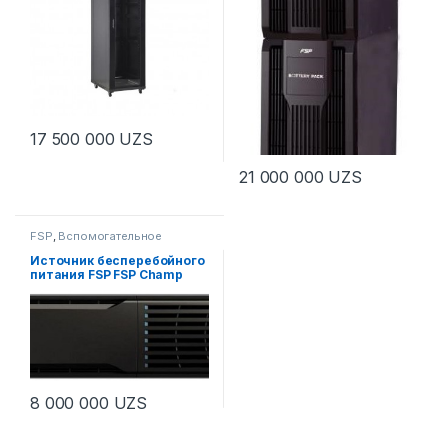
17 500 000
UZS
21 000 000
UZS
FSP
,
Вспомогательное
оборудование
,
Для офиса
,
ИБП (UPS)
,
Комплексные
Источник бесперебойного
Решения
,
Производители
,
питания FSP FSP Champ
Решения
,
Сетевые
3000VA, RT, IEC (CH-
компоненты и инструменты
,
Шкафы,
1103RS)
телекоммуникационные
8 000 000
UZS