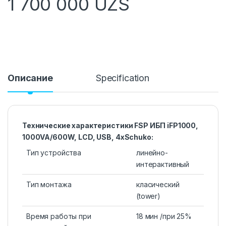
1 700 000
UZS
Описание
Specification
Технические характеристики FSP ИБП iFP1000,
1000VA/600W, LCD, USB, 4xSchuko:
Тип устройства
линейно-
интерактивный
Тип монтажа
класический
(tower)
Время работы при
18 мин /при 25%