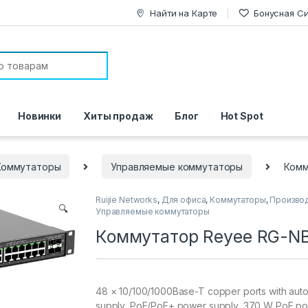
Найти на Карте
Бонусная С
or:
Новинки
Хиты продаж
Блог
Hot Spot
Коммутаторы
Управляемые коммутаторы
Комм
Ruijie Networks
,
Для офиса
,
Коммутаторы
,
Произво
🔍
Управляемые коммутаторы
Коммутатор Reyee RG-N
48 × 10/100/1000Base-T copper ports with auto-
supply, PoE/PoE+ power supply, 370 W PoE po