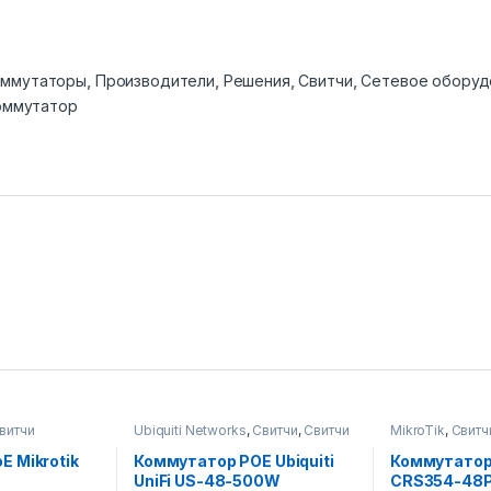
оммутаторы
,
Производители
,
Решения
,
Свитчи
,
Сетевое оборуд
оммутатор
витчи
Ubiquiti Networks
,
Свитчи
,
Свитчи
MikroTik
,
Свитч
 Mikrotik
Коммутатор POE Ubiquiti
Коммутатор 
UniFi US-48-500W
CRS354-48