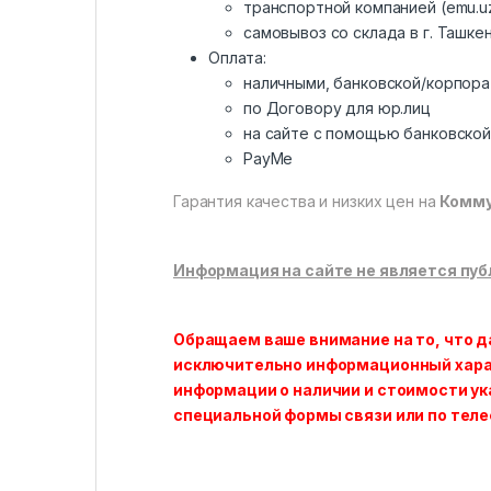
транспортной компанией (emu.uz,
самовывоз со склада в г. Ташке
Оплата:
наличными, банковской/корпора
по Договору для юр.лиц
на сайте с помощью банковской
PayMe
Гарантия качества и низких цен на
Комму
Информация на сайте не является пуб
Обращаем ваше внимание на то, что д
исключительно информационный характ
информации о наличии и стоимости ук
специальной формы связи или по тел