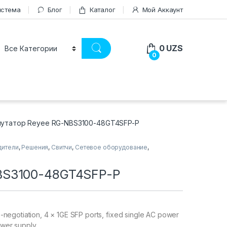
истема
Блог
Каталог
Мой Аккаунт
0
UZS
0
утатор Reyee RG-NBS3100-48GT4SFP-P
дители
,
Решения
,
Свитчи
,
Сетевое оборудование
,
BS3100-48GT4SFP-P
negotiation, 4 × 1GE SFP ports, fixed single AC power
wer supply