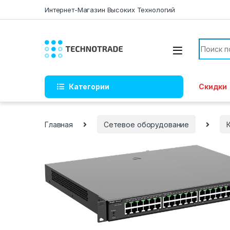
Skip to navigation
Skip to content
Интернет-Магазин Высоких Технологий
Search f
Категории
Скидки
Главная
Сетевое оборудование