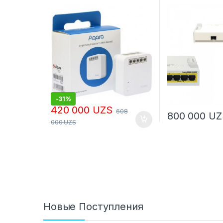
Single Switch Module T1 без
нулевой линии SSM-U02
-
31%
420 000
UZS
608
800 000
UZ
000
UZS
Новые Поступления