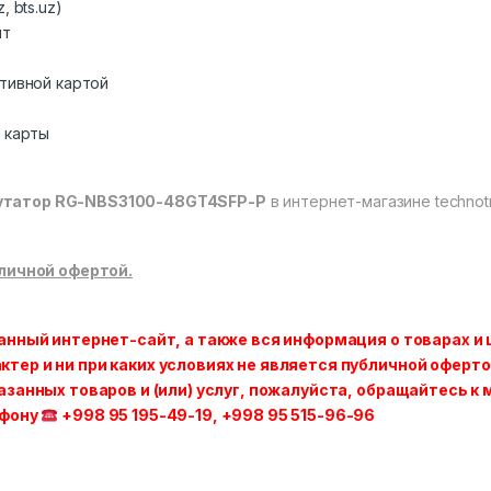
 bts.uz)
нт
тивной картой
 карты
татор RG-NBS3100-48GT4SFP-P
в интернет-магазине technot
личной офертой.
анный интернет-сайт, а также вся информация о товарах и 
ер и ни при каких условиях не является публичной оферто
азанных товаров и (или) услуг, пожалуйста, обращайтесь 
ефону
+998 95 195-49-19, +998 95 515-96-96