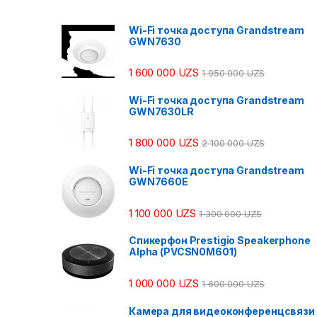
Wi-Fi точка доступа Grandstream
GWN7630
1 600 000
UZS
1 950 000
UZS
Wi-Fi точка доступа Grandstream
GWN7630LR
1 800 000
UZS
2 100 000
UZS
Wi-Fi точка доступа Grandstream
GWN7660E
1 100 000
UZS
1 300 000
UZS
Спикерфон Prestigio Speakerphone
Alpha (PVCSN0M601)
1 000 000
UZS
1 600 000
UZS
Камера для видеоконференцсвязи