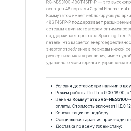
RG-NBS3100-48GT4SFP-P — это высокопро
оснащен 48 портами Gigabit Ethernet и 
Коммутатор имеет неблокирующую архит
48GT4SFP-P поддерживает расширенные ф
сетевым администраторам оптимизирова
поддерживает протокол Spanning Tree Pro
петель. Что касается энергоэффективност
энергопотребление в периоды низкой сет
развертывания и управления, имеет уд
удаленного мониторинга и управления к
Условия доставки: при наличии в шо
Режим работы: Пн-Пт с 9:00-18:00, c 
Цена на
Коммутатор RG-NBS3100-
оплаты. Стоимость включает НДС 12
Консультации по подбору.
Официальная гарантия производите
Доставка по всему Узбекистану: