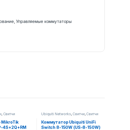
ование
,
Управляемые коммутаторы
и
,
Свитчи
Ubiquiti Networks
,
Свитчи
,
Свитчи
MikroTik
Коммутатор Ubiquiti UniFi
P-4S+2Q+RM
Switch 8-150W (US-8-150W)