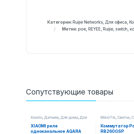
Категории:
Ruijie Networks
,
Для офиса
,
К
Метки:
poe
,
REYEE
,
Ruijie
,
switch
,
к
Сопутствующие товары
Xiaomi
,
Датчики
,
Для дома
,
Для
MikroTik
,
Свитчи
,
С
офиса
,
Контроллеры для умного
дома
,
Решения
,
Умный Дом
XIAOMI реле
Коммутатор PoE
одноканальное AQARA
RB260GSP