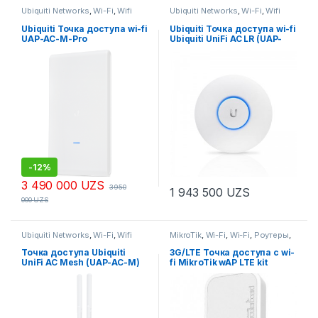
Ubiquiti Networks
,
Wi-Fi
,
Wifi
Ubiquiti Networks
,
Wi-Fi
,
Wifi
Ubiquiti Точка доступа wi-fi
Ubiquiti Точка доступа wi-fi
UAP-AC-M-Pro
Ubiquiti UniFi AC LR (UAP-
AC-LR)
-
12%
3 490 000
UZS
3 950
1 943 500
UZS
000
UZS
Ubiquiti Networks
,
Wi-Fi
,
Wifi
MikroTik
,
Wi-Fi
,
Wi-Fi
,
Роутеры
,
Роутеры
Точка доступа Ubiquiti
3G/LTE Точка доступа с wi-
UniFi AC Mesh (UAP-AC-M)
fi MikroTik wAP LTE kit
(RBwAPR-2nD&R11e-LTE)