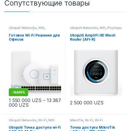
Сопутствующие товары
Ubiquiti Networks
,
Wifi
,
Ubiquiti Networks
,
Wifi
,
Роутеры
Комплексные Решения
Готовое Wi-Fi Решение для
Ubiquiti AmpliFi HD Mesh
Офисов
Router (AFI-R)
-
NAN%
1 550 000
UZS
–
13 387
2 500 000
UZS
000
UZS
Ubiquiti Networks
,
Wi-Fi
,
Wifi
MikroTik
,
Wi-Fi
,
Wi-Fi
Ubiquiti Точка доступа wi-fi
Точка доступа MikroTik