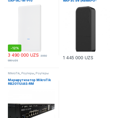
UAP-AC-M-Pro
wAP ac be (RBwAPG-
5HacD2HnD-be)
-
12%
3 490 000
UZS
3 950
1 445 000
UZS
000
UZS
MikroTik
,
Роутеры
,
Роутеры
Маршрутизатор MikroTik
RB2011UiAS-RM