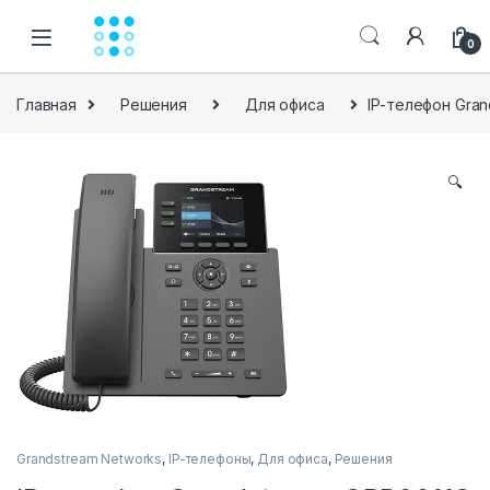
Skip to navigation
Skip to content
0
Главная
Решения
Для офиса
IP-телефон Gran
🔍
Grandstream Networks
,
IP-телефоны
,
Для офиса
,
Решения