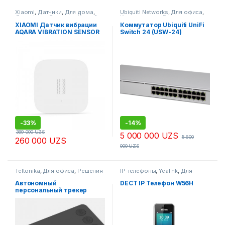
Xiaomi
,
Датчики
,
Для дома
,
Ubiquiti Networks
,
Для офиса
,
Для офиса
,
Решения
,
Умный
Коммутаторы
,
Решения
,
Дом
Свитчи
,
Свитчи
,
Управляемые
XIAOMI Датчик вибрации
Коммутатор Ubiquiti UniFi
коммутаторы
AQARA VIBRATION SENSOR
Switch 24 (USW-24)
(DJT11LM), Белый
-
33%
-
14%
389 000
UZS
5 000 000
UZS
5 800
260 000
UZS
000
UZS
Teltonika
,
Для офиса
,
Решения
IP-телефоны
,
Yealink
,
Для
дома
,
Для офиса
,
Решения
Автономный
DECT IP Телефон W56H
персональный трекер
Teltonika GH5200