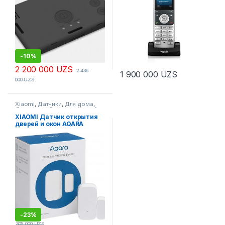
-
10%
2 200 000
UZS
2 436
1 900 000
UZS
000
UZS
Xiaomi
,
Датчики
,
Для дома
,
Для офиса
,
Решения
,
Умный
Дом
XIAOMI Датчик открытия
дверей и окон AQARA
WINDOW & DOOR SENSOR
(MCCGQ11LM), Белый
-
23%
305 000
UZS