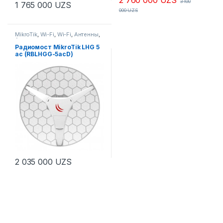
3 100
1 765 000
UZS
000
UZS
MikroTik
,
Wi-Fi
,
Wi-Fi
,
Антенны
,
Антенны
Радиомост MikroTik LHG 5
ac (RBLHGG-5acD)
2 035 000
UZS