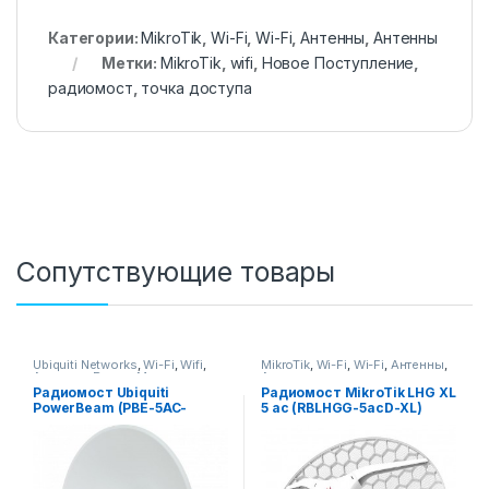
Категории:
MikroTik
,
Wi-Fi
,
Wi-Fi
,
Антенны
,
Антенны
Метки:
MikroTik
,
wifi
,
Новое Поступление
,
радиомост
,
точка доступа
Сопутствующие товары
Ubiquiti Networks
,
Wi-Fi
,
Wifi
,
MikroTik
,
Wi-Fi
,
Wi-Fi
,
Антенны
,
Антенны
,
Радио Мосты
Антенны
Радиомост Ubiquiti
Радиомост MikroTik LHG XL
PowerBeam (PBE-5AC-
5 ac (RBLHGG-5acD-XL)
Gen2)