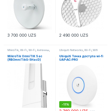
3 700 000
UZS
2 490 000
UZS
MikroTik
,
Wi-Fi
,
Wi-Fi
,
Антенны
,
Ubiquiti Networks
,
Wi-Fi
,
Wifi
Антенны
,
Роутеры
,
Роутеры
MikroTik OmniTIK 5 ac
Ubiquiti Точка доступа wi-fi
(RBOmniTikG-5HacD)
UAP‑AC‑PRO
-
11%
2 760 000
UZS