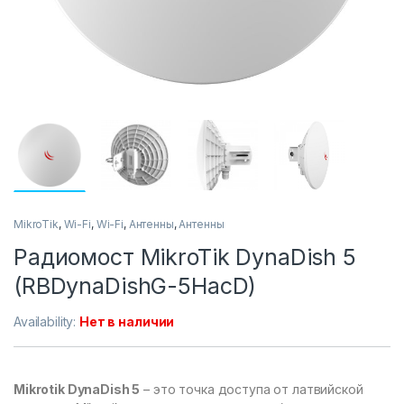
MikroTik
,
Wi-Fi
,
Wi-Fi
,
Антенны
,
Антенны
Радиомост MikroTik DynaDish 5
(RBDynaDishG-5HacD)
Availability:
Нет в наличии
Mikrotik
DynaDish 5
– это точка доступа от латвийской