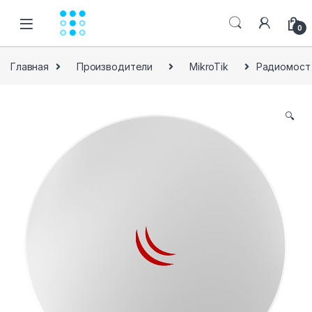
Skip to navigation
Skip to content
0
Главная
Производители
MikroTik
Радиомост 
🔍