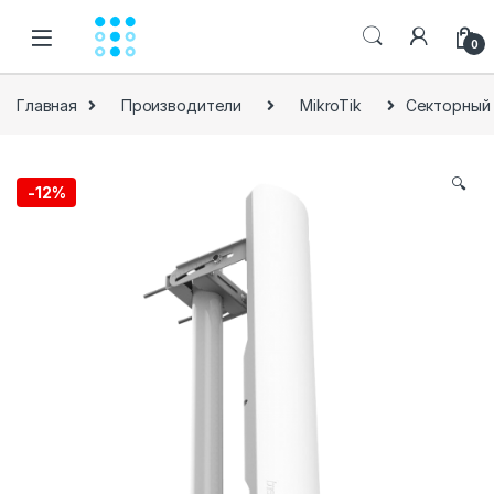
Skip to navigation
Skip to content
0
Главная
Производители
MikroTik
Секторный 
🔍
-
12%