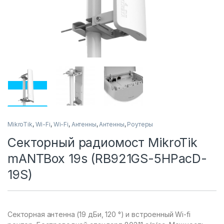
MikroTik
,
Wi-Fi
,
Wi-Fi
,
Антенны
,
Антенны
,
Роутеры
Секторный радиомост MikroTik
mANTBox 19s (RB921GS-5HPacD-
19S)
Секторная антенна (19 дБи, 120 °) и встроенный Wi-fi