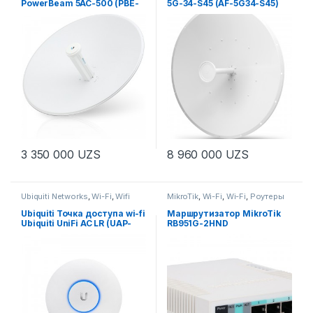
PowerBeam 5AC-500 (PBE-
5G-34-S45 (AF-5G34-S45)
оборудование
CPE, PtMP-оборудование
5AC-500)
3 350 000
UZS
8 960 000
UZS
Ubiquiti Networks
,
Wi-Fi
,
Wifi
MikroTik
,
Wi-Fi
,
Wi-Fi
,
Роутеры
Ubiquiti Точка доступа wi-fi
Маршрутизатор MikroTik
Ubiquiti UniFi AC LR (UAP-
RB951G-2HND
AC-LR)