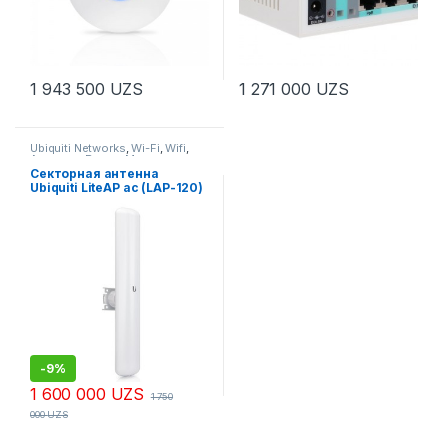
1 943 500
UZS
1 271 000
UZS
Ubiquiti Networks
,
Wi-Fi
,
Wifi
,
Антенны
,
Радио Мосты
Секторная антенна
Ubiquiti LiteAP ac (LAP-120)
-
9%
1 600 000
UZS
1 750
000
UZS