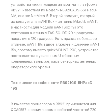
устройства лежит мощная аппаратная платформа
RB921, известная по модели RB921UAGS-5SHPacD-
NM, она же NetMetal 5. Второй продукт, который
используется в mANTBox – антенны Mikrotik mANT,
в частности для модели mANTBox 19s это
секторная антенна MTAS-5G-19D120 с радиусом
покрытия в 120 градусов. Есть правда небольшое
отличие, mANT 19s вдвое тяжелее и длиннее mANT
15s, поэтому вместо quickMOUNT PRO, устройство
поставляется с усиленным U-образным
креплением, таким же, как в секторных антеннах
операторского уровня.
Технические особенности RB921GS-5HPacD-
19S
В качестве процессора в RB921 применяется чип
QCA9557 с одним ядром и рабочей частотой 720