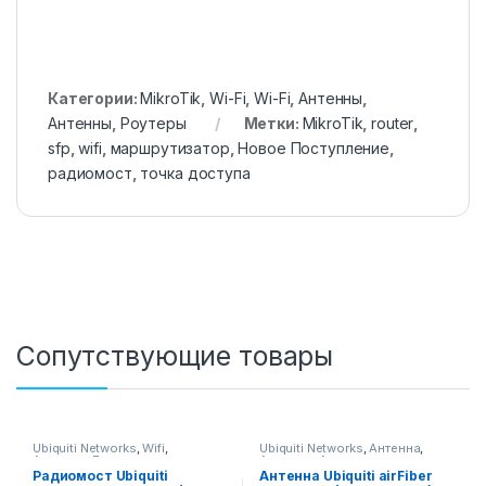
Категории:
MikroTik
,
Wi-Fi
,
Wi-Fi
,
Антенны
,
Антенны
,
Роутеры
Метки:
MikroTik
,
router
,
sfp
,
wifi
,
маршрутизатор
,
Новое Поступление
,
радиомост
,
точка доступа
Сопутствующие товары
Ubiquiti Networks
,
Wifi
,
Ubiquiti Networks
,
Антенна
,
Антенны
,
Беспроводное
Антенны
,
Антенны
,
оборудование
,
Радио Мосты
,
Беспроводное оборудование
,
Радиомост Ubiquiti
Антенна Ubiquiti airFiber
Радиомосты, CPE, PtMP-
Радио Мосты
,
Радиомосты,