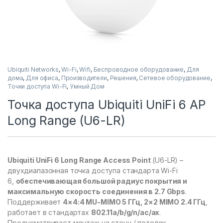
Ubiquiti Networks
,
Wi-Fi
,
Wifi
,
Беспроводное оборудование
,
Для
дома
,
Для офиса
,
Производители
,
Решения
,
Сетевое оборудование
,
Точки доступа Wi-Fi
,
Умный Дом
Toчка доступа Ubiquiti UniFi 6 AP
Long Range (U6-LR)
Ubiquiti UniFi 6 Long Range Access Point
(U6-LR) –
двухдиапазонная точка доступа стандарта Wi-Fi
6,
обеспечивающая большой радиус покрытия и
максимальную скорость соединения в 2.7 Gbps
.
Поддерживает
4×4:4 MU-MIMO 5 ГГц, 2×2 MIMO 2.4 ГГц
,
работает в стандартах
802.11a/b/g/n/ac/ax
.
Предусматривает монтаж на стену / потолок.