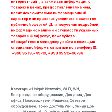
интернет-сайт, а также вся информация о
товарах и ценах, предоставленная на нём,
носит исключительно информационный
характер и ни при каких условиях не является
публичной офертой. Для получения подробной
информации о наличии и стоимости указанных
товаров и (или) услуг, пожалуйста,
обращайтесь к менеджеру сайта с помощью
специальной формы связи или по телефону
+998 95 195-49-19, +998 95 515-96-96
Категории:
Ubiquiti Networks
,
Wi-Fi
,
Wifi
,
Беспроводное оборудование
,
Для дома
,
Для
офиса
,
Производители
,
Решения
,
Сетевое
оборудование
,
Точки доступа Wi-Fi
,
Умный Дом
Метки:
U6-LR
,
ubiquiti
,
unifi
,
точка доступа