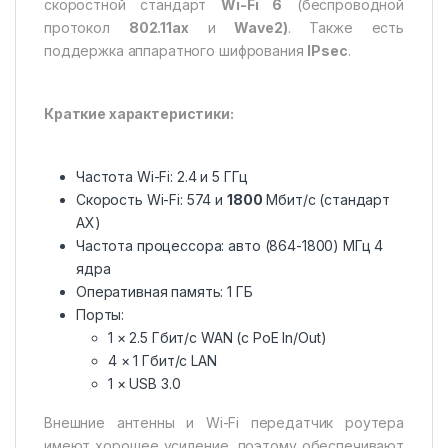
скоростной стандарт
Wi-Fi 6
(беспроводной
протокол
802.11ax
и
Wave2)
. Также есть
поддержка аппаратного шифрования
IPsec
.
Краткие характеристики:
Частота Wi-Fi: 2.4 и 5 ГГц
Скорость Wi-Fi: 574 и
1800
Мбит/с (стандарт
AX)
Частота процессора: авто (864-1800) МГц 4
ядра
Оперативная память: 1 ГБ
Порты:
1 × 2.5 Гбит/с WAN (с PoE In/Out)
4 × 1 Гбит/с LAN
1 × USB 3.0
Внешние антенны и Wi-Fi передатчик роутера
имеют хорошее усиление, поэтому обеспечивают