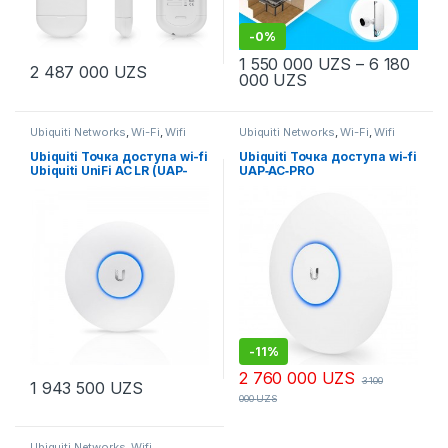
-
0%
1 550 000
UZS
–
6 180
2 487 000
UZS
000
UZS
Ubiquiti Networks
,
Wi-Fi
,
Wifi
Ubiquiti Networks
,
Wi-Fi
,
Wifi
Ubiquiti Точка доступа wi-fi
Ubiquiti Точка доступа wi-fi
Ubiquiti UniFi AC LR (UAP-
UAP‑AC‑PRO
AC-LR)
-
11%
2 760 000
UZS
3 100
1 943 500
UZS
000
UZS
Ubiquiti Networks
,
Wifi