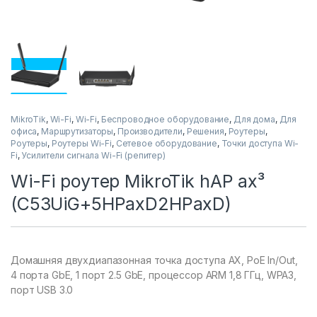
MikroTik
,
Wi-Fi
,
Wi-Fi
,
Беспроводное оборудование
,
Для дома
,
Для
офиса
,
Маршрутизаторы
,
Производители
,
Решения
,
Роутеры
,
Роутеры
,
Роутеры Wi-Fi
,
Сетевое оборудование
,
Точки доступа Wi-
Fi
,
Усилители сигнала Wi-Fi (репитер)
Wi-Fi роутер MikroTik hAP ax³
(C53UiG+5HPaxD2HPaxD)
Домашняя двухдиапазонная точка доступа AX, PoE In/Out,
4 порта GbE, 1 порт 2.5 GbE, процессор ARM 1,8 ГГц, WPA3,
порт USB 3.0