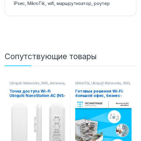
IPsec
,
MikroTik
,
wifi
,
маршрутизатор
,
роутер
Сопутствующие товары
Ubiquiti Networks
,
Wifi
,
Антенна
,
MikroTik
,
Ubiquiti Networks
,
Wifi
,
Антенны
Комплексные Решения
Точка доступа Wi-Fi
Готовые решения Wi-Fi:
Ubiquiti NanoStation AC (NS-
большой офис, бизнес-
5AC)
центр, корпоративная
сеть