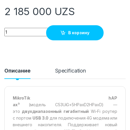
2 185 000
UZS
Quantity
В корзину
Описание
Specification
MikroTik hAP
ax³
(модель C53UiG+5HPaxD2HPaxD) —
это
двухдиапазонный
гигабитный
Wi-Fi роутер
с портом
USB 3.0
для подключения 4G модема или
внешнего накопителя. Поддерживает новый