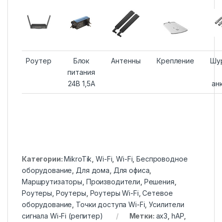
Роутер
Блок
Антенны
Крепление
Шу
питания
24В 1,5А
ан
Категории:
MikroTik
,
Wi-Fi
,
Wi-Fi
,
Беспроводное
оборудование
,
Для дома
,
Для офиса
,
Маршрутизаторы
,
Производители
,
Решения
,
Роутеры
,
Роутеры
,
Роутеры Wi-Fi
,
Сетевое
оборудование
,
Точки доступа Wi-Fi
,
Усилители
сигнала Wi-Fi (репитер)
Метки:
ax3
,
hAP
,